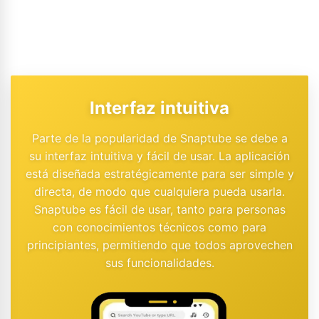
Interfaz intuitiva
Parte de la popularidad de Snaptube se debe a
su interfaz intuitiva y fácil de usar. La aplicación
está diseñada estratégicamente para ser simple y
directa, de modo que cualquiera pueda usarla.
Snaptube es fácil de usar, tanto para personas
con conocimientos técnicos como para
principiantes, permitiendo que todos aprovechen
sus funcionalidades.