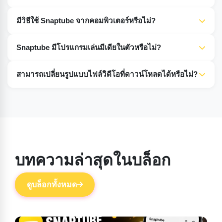
แพลตฟอร์มอาจเปลี่ยนแปลงหรือจำกัด API ซึ่งอาจทำให้
แน่นอน Snaptube ฟรีสำหรับทุกคน ไม่มีการซื้อในแอปหรือ
มีวิธีใช้ Snaptube จากคอมพิวเตอร์หรือไม่?
Snaptube ใช้งานไม่ได้ ควรตรวจสอบให้แน่ใจเสมอว่าแอปใช้
โฆษณาที่น่ารำคาญ ทำให้ใช้งานง่ายสำหรับผู้ใช้ทุกคน
งานได้กับแพลตฟอร์มที่คุณใช้
แม้ว่าจะไม่มีเวอร์ชัน Snaptube สำหรับคอมพิวเตอร์ที่พัฒนามา
Snaptube มีโปรแกรมเล่นมีเดียในตัวหรือไม่?
โดยเฉพาะ แต่คุณสามารถใช้งานแอปบนพีซีได้โดยใช้
โปรแกรมจำลอง Android หรือทางเลือกอื่นๆ ที่ใช้งานผ่าน
Snaptube มีโปรแกรมเล่นมีเดียในตัว ซึ่งช่วยให้ผู้ใช้สามารถดู
สามารถเปลี่ยนรูปแบบไฟล์วิดีโอที่ดาวน์โหลดได้หรือไม่?
ระบบออนไลน์ เช่นเดียวกับการใช้งานผ่านเวอร์ชันเว็บและแอ
ตัวอย่างและเล่นไฟล์ที่ดาวน์โหลดได้โดยตรงภายในแอป
ปอื่นๆ เช่น 4K Video Downloader
สะดวกและช่วยเพิ่มประสบการณ์การใช้งาน
Snaptube อนุญาตให้เปลี่ยนรูปแบบไฟล์วิดีโอที่ดาวน์โหลดได้
รวมถึง MP4, AVI และ 3GP ซึ่งสำคัญมากเนื่องจากอุปกรณ์
และแพลตฟอร์มที่ผู้คนใช้งานนั้นแตกต่างกัน
บทความล่าสุดในบล็อก
ดูบล็อกทั้งหมด