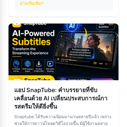
อ่านเพิ่มเติม
about แอป Snaptube – ดูวิดีโอได้ต่อเนื่องโดยไม่มีโฆษณา
แอป SnapTube: คำบรรยายที่ขับ
เคลื่อนด้วย AI เปลี่ยนประสบการณ์กา
รสตรีมให้ดียิ่งขึ้น
Snaptube ได้รับความนิยมมานานหลายปีแล้ว เพราะ
ช่วยให้การดาวน์โหลดวิดีโอง่ายขึ้น มีผู้ใช้งานหลาย