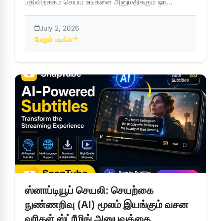
பதிவிறக்கம் செய்ய உங்களை அனுமதிக்கும் ஒர...
July 2, 2026
மேலும் படிக்க
about ஸ்னாப்டியூப் செயலி – இடையூறுகள் மற்றும் விளம்பரங்கள் 
ஸ்னாப்டியூப் செயலி: செயற்கை
நுண்ணறிவு (AI) மூலம் இயங்கும் வசன
வரிகள் ஸ்ட்ரீமிங் அனுபவத்தை