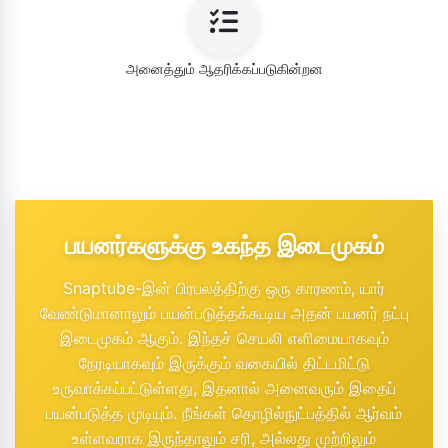
அனைத்தும் ஆதரிக்கப்படுகின்றன
பயனர்களுக்கு உகந்த இடைமுகம்
Snaptube-இன் பிரபலத்திற்கு ஒரு காரணம், யார்
வேண்டுமானாலும் பயன்படுத்தக்கூடிய அதன் பயனர் நட்பு
இடைமுகம் ஆகும். இந்தச் செயலி எளிமையாகவும்
நேரடியாகவும் இருக்கும் வகையில் திட்டமிட்டு
உருவாக்கப்பட்டுள்ளது, இதனால் அனைவரும் இதைப்
பயன்படுத்த முடியும். நீங்கள் தொழில்நுட்பத்தில் ஆர்வம்
உள்ளவராக இருந்தாலும் சரி, அல்லது முற்றிலும்