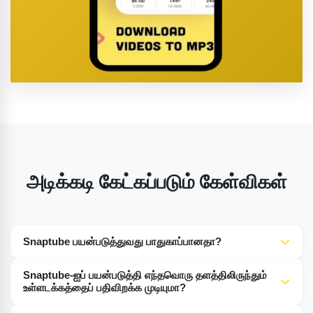
அடிக்கடி கேட்கப்படும் கேள்விகள்
Snaptube பயன்படுத்துவது பாதுகாப்பானதா?
ஆம், Snaptube-இன் இணையதளம் அல்லது Google Play
Snaptube-ஐப் பயன்படுத்தி எந்தவொரு தளத்திலிருந்தும்
Store போன்ற நம்பகமான தளங்களிலிருந்து அதன் அசல் பதிப்பைப்
உள்ளடக்கத்தைப் பதிவிறக்க முடியுமா?
பதிவிறக்கும்போது, ​​Snaptube பயன்படுத்துவது பாதுகாப்பானது.