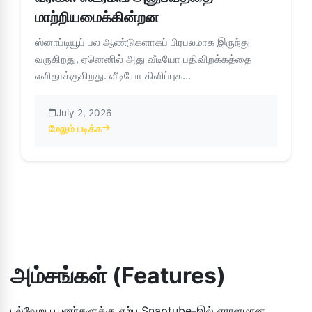
மாற்றியமைக்கின்றன
ஸ்னாப்டியூப் பல ஆண்டுகளாகப் பிரபலமாக இருந்து
வருகிறது, ஏனெனில் அது வீடியோ பதிவிறக்கத்தை
எளிதாக்குகிறது. வீடியோ கிளிப்புக...
July 2, 2026
மேலும் படிக்க
about ஸ்னாப்டியூப் செயலி: செயற்கை நுண்ணறிவு (AI) மூலம் இய
அம்சங்கள் (Features)
பல்வேறு பயனர்களுக்கு ஏற்ப Snaptube-இல் ஏராளமான