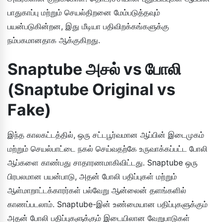
பாதுகாப்பு மற்றும் செயல்திறனை மேம்படுத்தவும்
பயன்படுகின்றன, இது மீடியா பதிவிறக்கங்களுக்கு
நம்பகமானதாக ஆக்குகிறது.
Snaptube அசல் vs போலி
(Snaptube Original vs
Fake)
இந்த காலகட்டத்தில், ஒரு சட்டபூர்வமான ஆப்பின் இடைமுகம்
மற்றும் செயல்பாட்டை நகல் செய்வதற்கே உருவாக்கப்பட்ட போலி
ஆப்களை காண்பது சாதாரணமாகிவிட்டது. Snaptube ஒரு
பிரபலமான பயன்பாடு, அதன் போலி பதிப்புகள் மற்றும்
ஆள்மாறாட்டக்காரர்கள் பல்வேறு ஆன்லைன் தளங்களில்
காணப்படலாம். Snaptube-இன் உண்மையான பதிப்புகளுக்கும்
அதன் போலி பதிப்புகளுக்கும் இடையிலான வேறுபாடுகள்