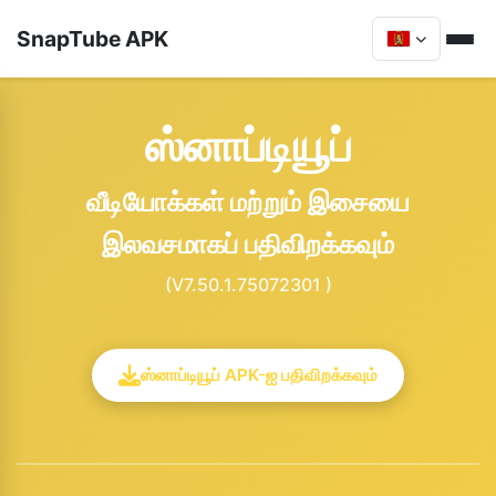
SnapTube APK
ஸ்னாப்டியூப்
வீடியோக்கள் மற்றும் இசையை
இலவசமாகப் பதிவிறக்கவும்
(V7.50.1.75072301 )
ஸ்னாப்டியூப் APK-ஐ பதிவிறக்கவும்