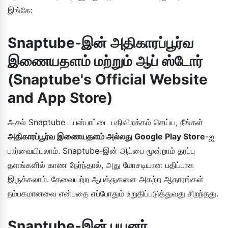
இங்கே:
Snaptube-இன் அதிகாரப்பூர்வ
இணையதளம் மற்றும் ஆப் ஸ்டோர்
(Snaptube's Official Website
and App Store)
அசல் Snaptube பயன்பாட்டை பதிவிறக்கம் செய்ய, நீங்கள்
அதிகாரப்பூர்வ இணையதளம் அல்லது Google Play Store
-ஐ
பார்வையிடலாம். Snaptube-இன் ஆப்பை மூன்றாம் தரப்பு
தளங்களில் காண நேர்ந்தால், அது மோசடியான பதிப்பாக
இருக்கலாம். தேவையற்ற ஆபத்துகளை அகற்ற ஆதாரங்கள்
நம்பகமானவை என்பதை எப்போதும் உறுதிப்படுத்துவது சிறந்தது.
Snaptube-இன் பயனர்