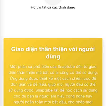
Hỗ trợ tất cả các định dạng
Giao diện thân thiện với người
dùng
Một phần sự phổ biến của Snaptube đến từ giao
diện thân thiện mà bất cứ ai cũng có thể sử dụng.
Ứng dụng được thiết kế một cách chiến lược để
đơn giản và dễ hiểu, giúp mọi người đều có thể
sử dụng được. Snaptube rất dễ học cách sử dụng
cho dù bạn là người am hiểu công nghệ hay
người hoàn toàn mới bắt đầu, cho phép mọi