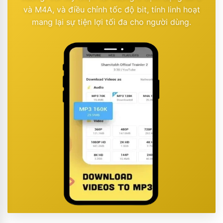
và M4A, và điều chỉnh tốc độ bit, tính linh hoạt
mang lại sự tiện lợi tối đa cho người dùng.