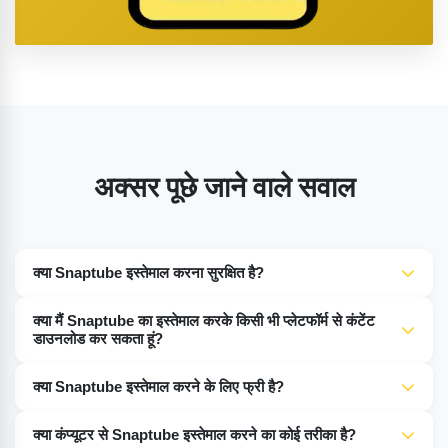
अक्सर पूछे जाने वाले सवाल
क्या Snaptube इस्तेमाल करना सुरक्षित है?
हां, Snaptube इस्तेमाल करना सुरक्षित है जब आप इसकी वेबसाइट या
क्या मैं Snaptube का इस्तेमाल करके किसी भी प्लेटफॉर्म से कंटेंट
Google Play Store जैसी भरोसेमंद साइटों से ओरिजिनल वर्शन डाउनलोड
डाउनलोड कर सकता हूं?
करते हैं। बस नकली वर्शन से सावधान रहें जिनमें वायरस या मैलवेयर हो सकते
Snaptube TikTok, Instagram, Facebook, YouTube, वगैरह
हैं।
क्या Snaptube इस्तेमाल करने के लिए फ्री है?
जैसे कई प्लेटफॉर्म पर काम करता है। हालांकि, कुछ प्लेटफॉर्म अपने API को
बिल्कुल। Snaptube सभी के लिए फ्री है। इसमें कोई इन-ऐप खरीदारी या
बदल सकते हैं या रोक सकते हैं, जिससे Snaptube की फंक्शनैलिटी बंद हो
क्या कंप्यूटर से Snaptube इस्तेमाल करने का कोई तरीका है?