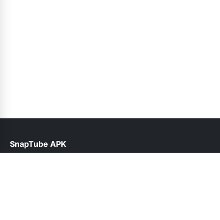
SnapTube APK
help@snaptube.net.pk
Follow Us