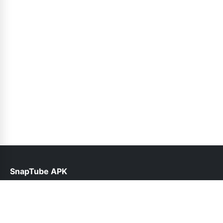
SnapTube APK
help@snaptube.net.pk