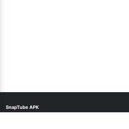
SnapTube APK
help@snaptube.net.pk