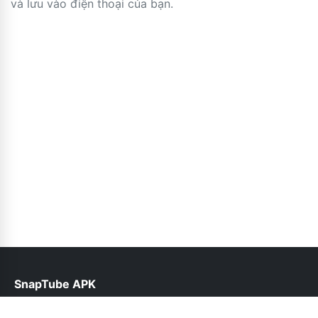
và lưu vào điện thoại của bạn.
SnapTube APK
help@snaptube.net.pk